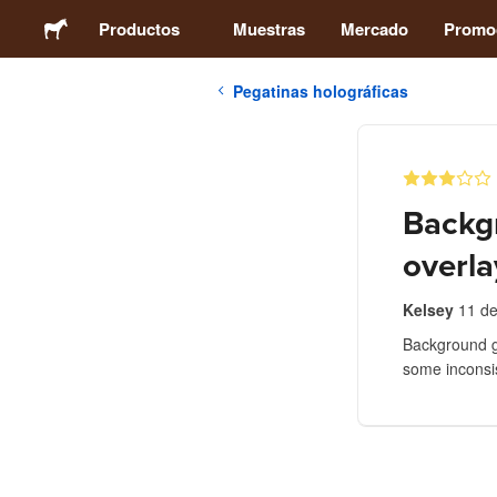
Productos
Muestras
Mercado
Promo
Pegatinas holográficas
Pegatinas
Etiquetas
Backgr
Imanes
overla
Chapas
Kelsey
11 de
Background gr
some inconsis
Packaging
Ropa
Acrílicos