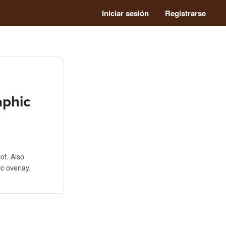
Iniciar sesión
Registrarse
aphic
of. Also
c overlay.