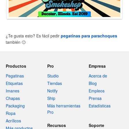
¿Te gusta esto? Es fácil pedir
pegatinas para parachoques
también
🙂
Productos
Pro
Empresa
Pegatinas
Studio
Acerca de
Etiquetas
Tiendas
Blog
Imanes
Notify
Empleos
Chapas
Ship
Prensa
Packaging
Más herramientas
Estadísticas
Pro
Ropa
Acrílicos
Recursos
Soporte
Más productos