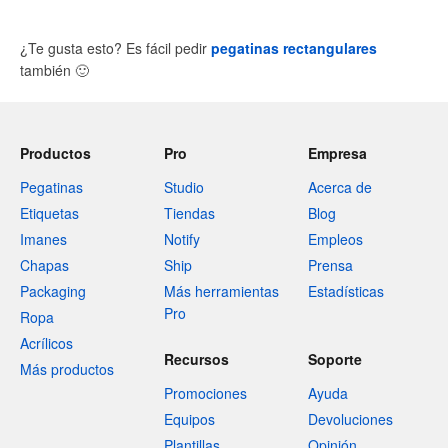
¿Te gusta esto? Es fácil pedir
pegatinas rectangulares
también
🙂
Productos
Pro
Empresa
Pegatinas
Studio
Acerca de
Etiquetas
Tiendas
Blog
Imanes
Notify
Empleos
Chapas
Ship
Prensa
Packaging
Más herramientas
Estadísticas
Pro
Ropa
Acrílicos
Recursos
Soporte
Más productos
Promociones
Ayuda
Equipos
Devoluciones
Plantillas
Opinión