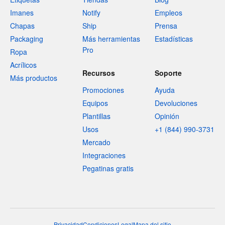
Imanes
Notify
Empleos
Chapas
Ship
Prensa
Packaging
Más herramientas
Estadísticas
Pro
Ropa
Acrílicos
Recursos
Soporte
Más productos
Promociones
Ayuda
Equipos
Devoluciones
Plantillas
Opinión
Usos
+1 (844) 990-3731
Mercado
Integraciones
Pegatinas gratis
Privacidad
Condiciones
Legal
Mapa del sitio