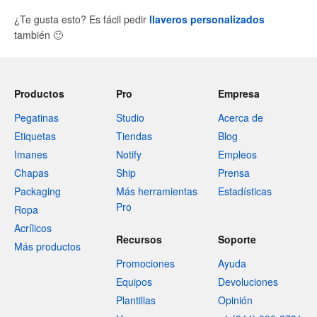
¿Te gusta esto? Es fácil pedir
llaveros personalizados
también
🙂
Productos
Pro
Empresa
Pegatinas
Studio
Acerca de
Etiquetas
Tiendas
Blog
Imanes
Notify
Empleos
Chapas
Ship
Prensa
Packaging
Más herramientas
Estadísticas
Pro
Ropa
Acrílicos
Recursos
Soporte
Más productos
Promociones
Ayuda
Equipos
Devoluciones
Plantillas
Opinión