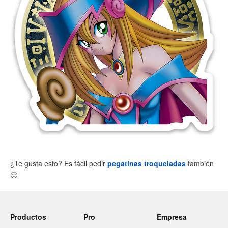
¿Te gusta esto? Es fácil pedir
pegatinas troqueladas
también
🙂
Productos
Pro
Empresa