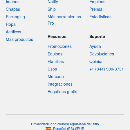
Imanes
Notify
Empleos
Chapas
Ship
Prensa
Packaging
Más herramientas
Estadísticas
Pro
Ropa
Acrílicos
Recursos
Soporte
Más productos
Promociones
Ayuda
Equipos
Devoluciones
Plantillas
Opinión
Usos
+1 (844) 990-3731
Mercado
Integraciones
Pegatinas gratis
Privacidad
Condiciones
Legal
Mapa del sitio
Español
(
ES
)
€
EUR