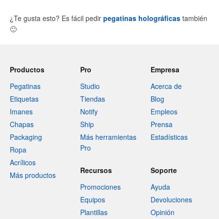
¿Te gusta esto? Es fácil pedir
pegatinas holográficas
también
🙂
Productos
Pro
Empresa
Pegatinas
Studio
Acerca de
Etiquetas
Tiendas
Blog
Imanes
Notify
Empleos
Chapas
Ship
Prensa
Packaging
Más herramientas
Estadísticas
Pro
Ropa
Acrílicos
Recursos
Soporte
Más productos
Promociones
Ayuda
Equipos
Devoluciones
Plantillas
Opinión