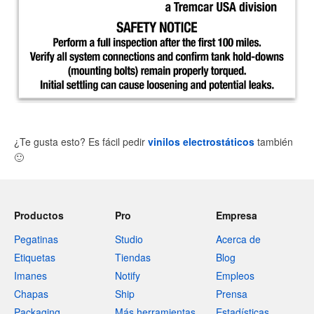
¿Te gusta esto? Es fácil pedir
vinilos electrostáticos
también
🙂
Productos
Pro
Empresa
Pegatinas
Studio
Acerca de
Etiquetas
Tiendas
Blog
Imanes
Notify
Empleos
Chapas
Ship
Prensa
Packaging
Más herramientas
Estadísticas