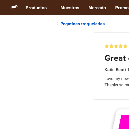
Productos
Muestras
Mercado
Promo
Pegatinas troqueladas
Pegatinas
Etiquetas
Great 
Imanes
Katie Scott
Love my new s
Chapas
Thanks so m
Packaging
Ropa
Acrílicos