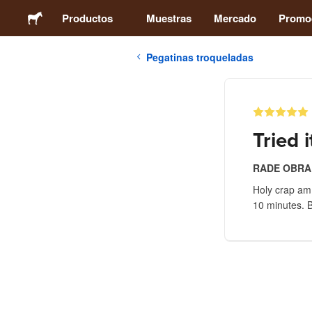
Productos
Muestras
Mercado
Promo
Pegatinas troqueladas
Pegatinas
Etiquetas
Tried 
Imanes
RADE OBRA
Holy crap am I
Chapas
10 minutes. B
Packaging
Ropa
Acrílicos