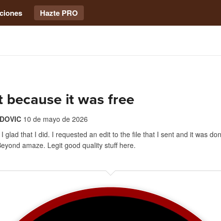
ciones
Hazte PRO
it because it was free
DOVIC
10 de mayo de 2026
 glad that I did. I requested an edit to the file that I sent and it was don
eyond amaze. Legit good quality stuff here.