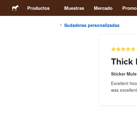
Productos
Muestras
Mercado
Promo
Sudaderas personalizadas
Pegatinas
Etiquetas
Thick 
Imanes
Sticker Mule
Excellent hoo
Chapas
was excellent
Packaging
Ropa
Acrílicos