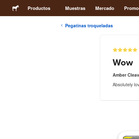
Productos
Muestras
Mercado
Promo
Pegatinas troqueladas
Pegatinas
Etiquetas
Wow
Imanes
Amber Clea
Absolutely lov
Chapas
Packaging
Ropa
Acrílicos