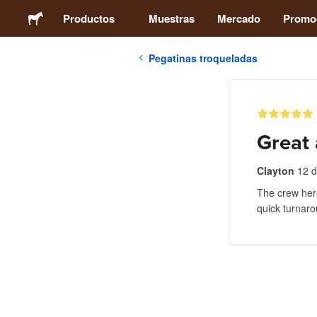
Productos
Muestras
Mercado
Promo
Pegatinas troqueladas
Pegatinas
Etiquetas
Great 
Imanes
Clayton
12 
The crew here
Chapas
quick turnaro
Packaging
Ropa
Acrílicos