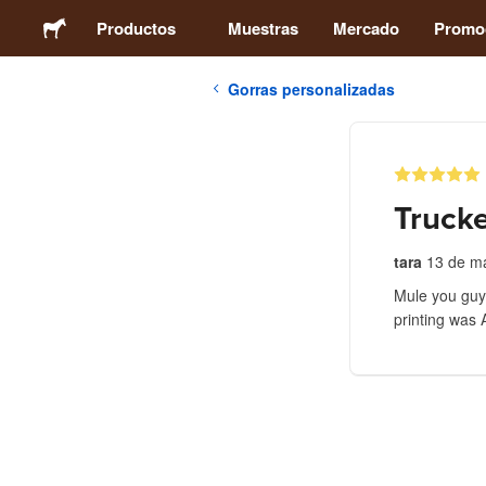
Productos
Muestras
Mercado
Promo
Gorras personalizadas
Pegatinas
Etiquetas
Trucke
Imanes
tara
13 de m
Mule you guys
Chapas
printing wa
Packaging
Ropa
Acrílicos