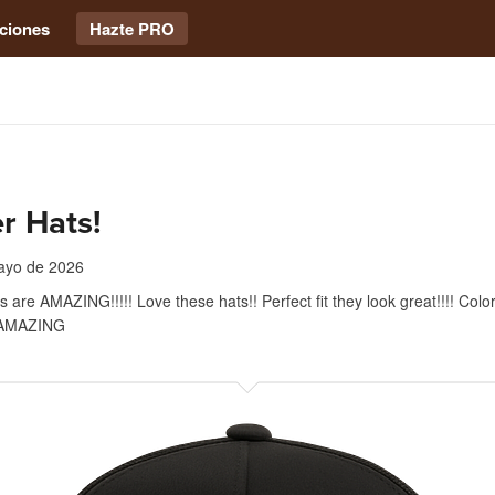
ciones
Hazte PRO
r Hats!
ayo de 2026
 are AMAZING!!!!! Love these hats!! Perfect fit they look great!!!! Colo
s AMAZING