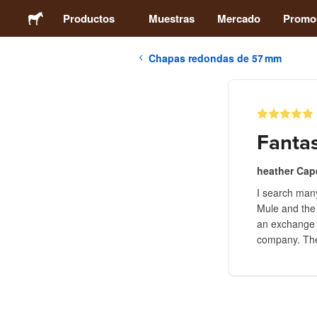
Productos
Muestras
Mercado
Promo
Chapas redondas de 57 mm
Pegatinas
Etiquetas
Fantas
Imanes
heather Cap
I search many
Chapas
Mule and the 
an exchange o
Packaging
company. The 
Ropa
Acrílicos