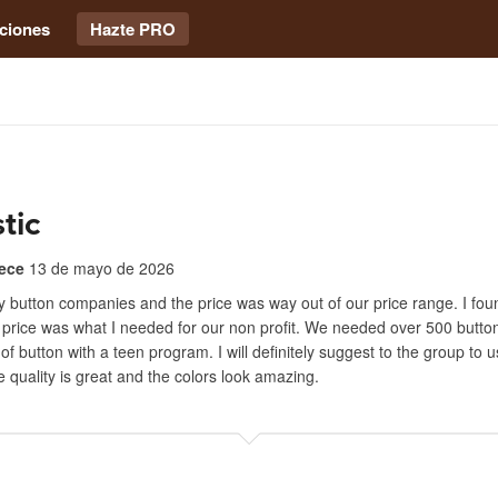
ciones
Hazte PRO
tic
ece
13 de mayo de 2026
 button companies and the price was way out of our price range. I fou
price was what I needed for our non profit. We needed over 500 buttons
f button with a teen program. I will definitely suggest to the group to 
quality is great and the colors look amazing.