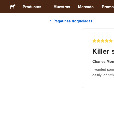
Productos
Muestras
Mercado
Promo
Pegatinas troqueladas
Pegatinas
Etiquetas
Killer
Imanes
Charles Mon
I wanted some
Chapas
easily Identif
Packaging
Ropa
Acrílicos