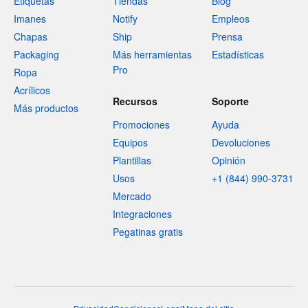
Etiquetas
Tiendas
Blog
Imanes
Notify
Empleos
Chapas
Ship
Prensa
Packaging
Más herramientas
Estadísticas
Pro
Ropa
Acrílicos
Recursos
Soporte
Más productos
Promociones
Ayuda
Equipos
Devoluciones
Plantillas
Opinión
Usos
+1 (844) 990-3731
Mercado
Integraciones
Pegatinas gratis