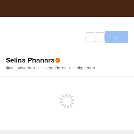
Selina Phanara
@
selinawoman
seguidores
siguiendo
Tienda