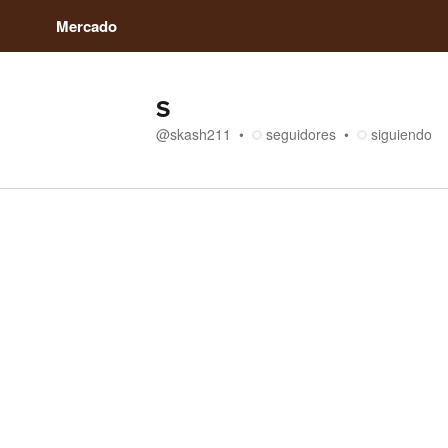
Mercado
S
@
skash211
seguidores
siguiendo
Tienda