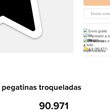
Enviar com
Envío gratis
Impresión a t
Resistentes e
4.9 (90.971)
 pegatinas troqueladas
90.971