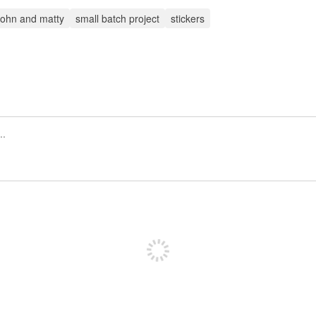
john and matty
small batch project
stickers
Regístrate para publicar