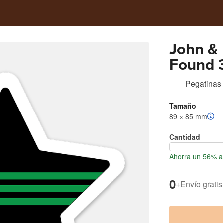
John &
Found 3
Quality
Pegatinas
UV Resi
Tamaño
89 × 85 mm
Cantidad
Ahorra un 56% al
0
+
Envío gratis