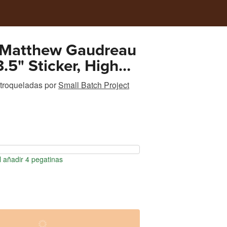
 Matthew Gaudreau
.5" Sticker, High
 Vinyl, Waterproof,
 troqueladas
por
Small Batch Project
stant
 añadir 4 pegatinas