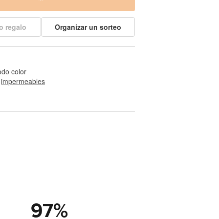
o regalo
Organizar un sorteo
odo color
 
impermeables
97
%