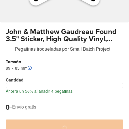
John & Matthew Gaudreau Found
3.5" Sticker, High Quality Vinyl,
Waterproof, UV Resistant
Pegatinas troqueladas
por
Small Batch Project
Tamaño
89 × 85 mm
Cantidad
Ahorra un 56% al añadir 4 pegatinas
0
+
Envío gratis