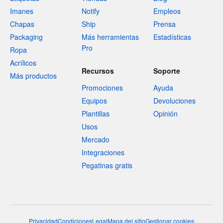
Imanes
Notify
Empleos
Chapas
Ship
Prensa
Packaging
Más herramientas
Estadísticas
Pro
Ropa
Acrílicos
Recursos
Soporte
Más productos
Promociones
Ayuda
Equipos
Devoluciones
Plantillas
Opinión
Usos
Mercado
Integraciones
Pegatinas gratis
Privacidad
Condiciones
Legal
Mapa del sitio
Gestionar cookies