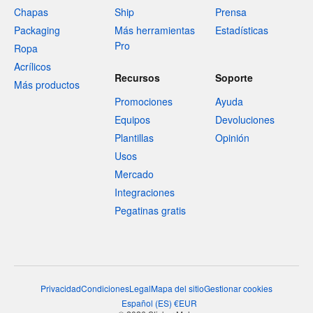
Chapas
Ship
Prensa
Packaging
Más herramientas
Estadísticas
Pro
Ropa
Acrílicos
Recursos
Soporte
Más productos
Promociones
Ayuda
Equipos
Devoluciones
Plantillas
Opinión
Usos
Mercado
Integraciones
Pegatinas gratis
Privacidad
Condiciones
Legal
Mapa del sitio
Gestionar cookies
Español
(
ES
)
€
EUR