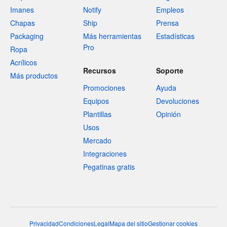
Imanes
Notify
Empleos
Chapas
Ship
Prensa
Packaging
Más herramientas
Estadísticas
Pro
Ropa
Acrílicos
Recursos
Soporte
Más productos
Promociones
Ayuda
Equipos
Devoluciones
Plantillas
Opinión
Usos
Mercado
Integraciones
Pegatinas gratis
Privacidad
Condiciones
Legal
Mapa del sitio
Gestionar cookies