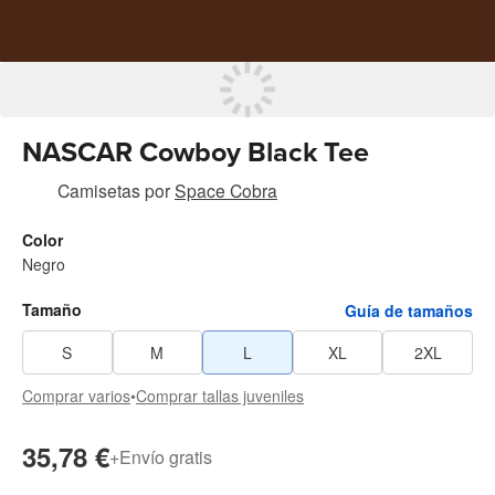
NASCAR Cowboy Black Tee
Camisetas
por
Space Cobra
Color
Negro
Tamaño
Guía de tamaños
S
M
L
XL
2XL
Comprar varios
•
Comprar tallas juveniles
35,78 €
+
Envío gratis