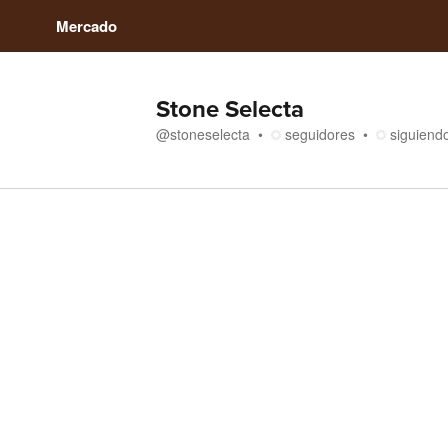
Mercado
Stone Selecta
@
stoneselecta
seguidores
siguiend
Medios