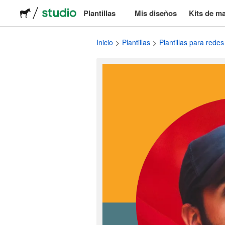
Plantillas
Mis diseños
Kits de m
Logos
Inicio
Plantillas
Plantillas para redes
Pegatinas
Packaging
Etiquetas
Camisetas
Eventos & marketing
Redes sociales
Publicidad