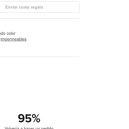
Enviar como regalo
odo color
 
impermeables
95
%
Volvería a hacer un pedido