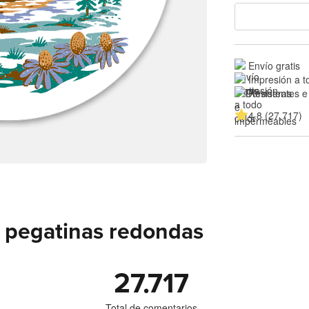
Envío gratis
Impresión a t
Resistentes e
4.8 (27.717)
 pegatinas redondas
27.717
Total de comentarios