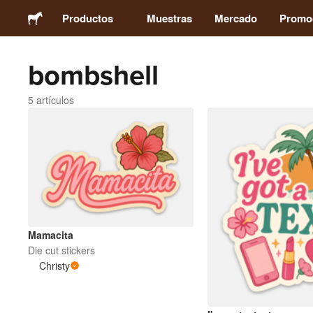
Productos
Muestras
Mercado
Promo
bombshell
Pegatinas
5 artículos
Etiquetas
Imanes
Chapas
Packaging
Mamacita
Die cut stickers
Christy
Ropa
Acrílicos