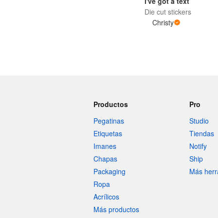
I've got a text
Die cut stickers
Christy
Más productos
Muestras
Productos
Pro
Pegatinas
Studio
Etiquetas
Tiendas
Imanes
Notify
Chapas
Ship
Packaging
Más herr
Ropa
Acrílicos
Más productos