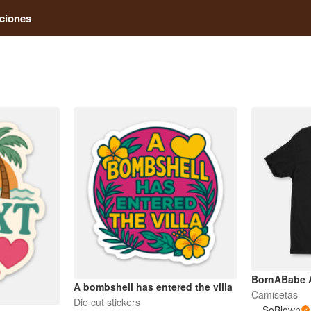
ciones
BornABabe A
A bombshell has entered the villa
Camisetas
Die cut stickers
SoBlown