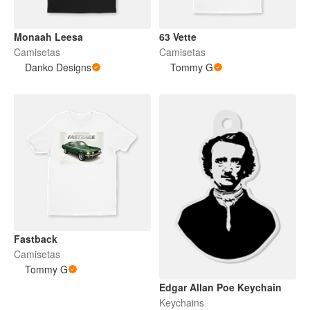
Monaah Leesa
63 Vette
Camisetas
Camisetas
Danko Designs
Tommy G
Fastback
Camisetas
Tommy G
Edgar Allan Poe Keychain
Keychains