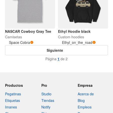
NASCAR Cowboy Gray Tee
Ethyl Hoodie black
Camisetas
Custom hoodies
Space Cobra
Ethyl_on_the_road
Siguiente
Página
1
de 2
Productos
Pro
Empresa
Pegatinas
Studio
Acerca de
Etiquetas
Tiendas
Blog
Imanes
Notify
Empleos