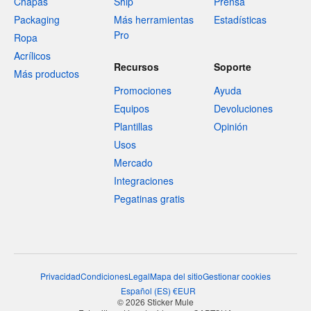
Chapas
Ship
Prensa
Packaging
Más herramientas
Estadísticas
Pro
Ropa
Acrílicos
Recursos
Soporte
Más productos
Promociones
Ayuda
Equipos
Devoluciones
Plantillas
Opinión
Usos
Mercado
Integraciones
Pegatinas gratis
Privacidad
Condiciones
Legal
Mapa del sitio
Gestionar cookies
Español
(
ES
)
€
EUR
© 2026 Sticker Mule