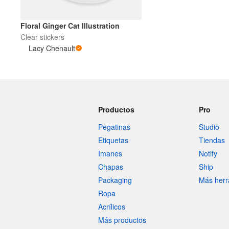
Floral Ginger Cat Illustration
Más productos
Clear stickers
Lacy Chenault
Muestras
Productos
Pro
Pegatinas
Studio
Etiquetas
Tiendas
Imanes
Notify
Chapas
Ship
Packaging
Más herr
Ropa
Acrílicos
Más productos