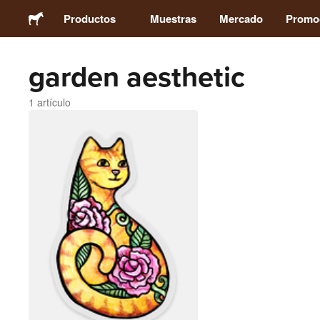
Productos
Muestras
Mercado
Promo
garden aesthetic
Pegatinas
1 artículo
Etiquetas
Imanes
Chapas
Packaging
Ropa
Acrílicos