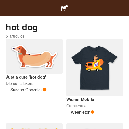
hot dog
5 artículos
Just a cute 'hot dog'
Die cut stickers
Susana Gonzalez
Wiener Mobile
Camisetas
Weenieton