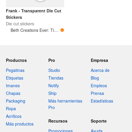
Frank - Transparent Die Cut
Stickers
Die cut stickers
Beth Creations Ever: Tiny Art for Big Feelings
Productos
Pro
Empresa
Pegatinas
Studio
Acerca de
Etiquetas
Tiendas
Blog
Imanes
Notify
Empleos
Chapas
Ship
Prensa
Packaging
Más herramientas
Estadísticas
Pro
Ropa
Acrílicos
Recursos
Soporte
Más productos
Promociones
Ayuda