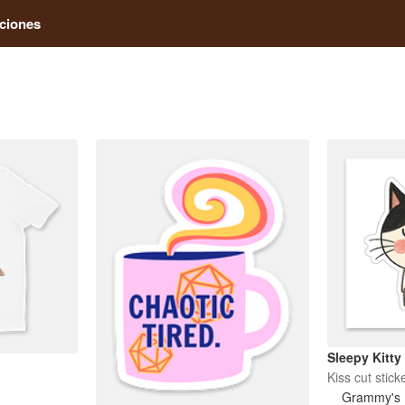
ciones
Sleepy Kitty
Kiss cut stick
Grammy's