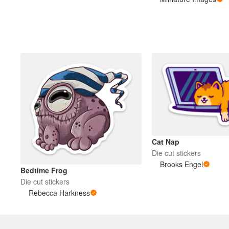
Más productos
Muestras
Cat Nap
Die cut stickers
Brooks Engel
Bedtime Frog
Die cut stickers
Rebecca Harkness