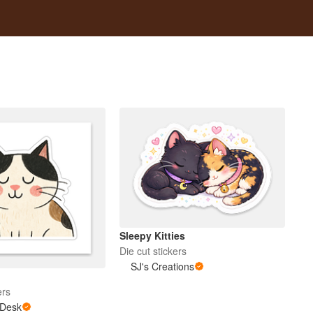
Sleepy Kitties
Die cut stickers
SJ's Creations
ers
 Desk