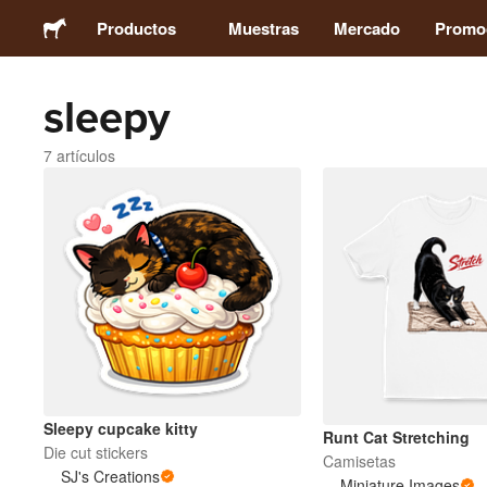
Productos
Muestras
Mercado
Promo
sleepy
Pegatinas
7 artículos
Etiquetas
Imanes
Chapas
Packaging
Ropa
Sleepy cupcake kitty
Runt Cat Stretching
Die cut stickers
Camisetas
SJ's Creations
Miniature Images
Acrílicos