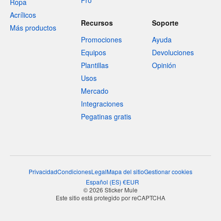
Pro
Ropa
Acrílicos
Recursos
Soporte
Más productos
Promociones
Ayuda
Equipos
Devoluciones
Plantillas
Opinión
Usos
Mercado
Integraciones
Pegatinas gratis
Privacidad
Condiciones
Legal
Mapa del sitio
Gestionar cookies
Español
(
ES
)
€
EUR
© 2026 Sticker Mule
Este sitio está protegido por reCAPTCHA