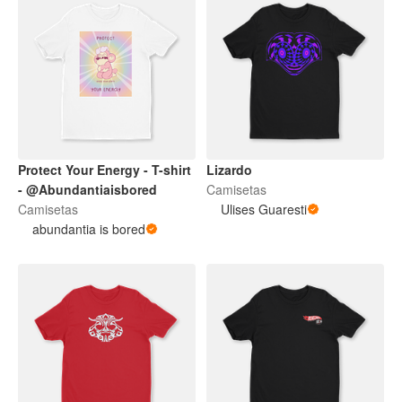
Protect Your Energy - T-shirt
Lizardo
- @Abundantiaisbored
Camisetas
Camisetas
Ulises Guaresti
abundantia is bored