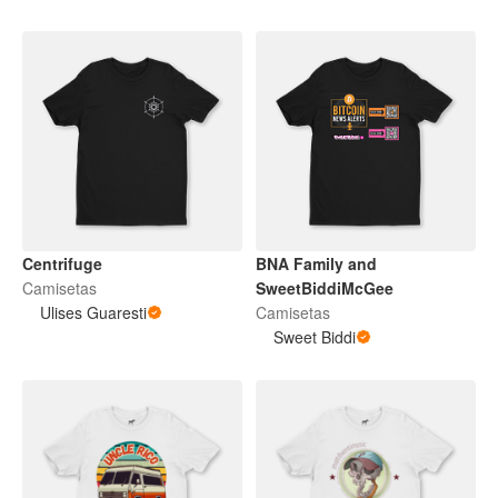
Centrifuge
BNA Family and
Camisetas
SweetBiddiMcGee
Ulises Guaresti
Camisetas
Sweet Biddi