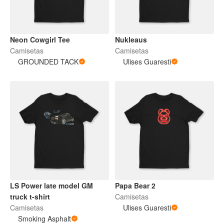
Neon Cowgirl Tee
Nukleaus
Camisetas
Camisetas
GROUNDED TACK
Ulises Guaresti
LS Power late model GM
Papa Bear 2
truck t-shirt
Camisetas
Camisetas
Ulises Guaresti
Smoking Asphalt