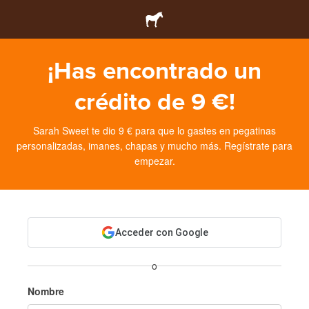
¡Has encontrado un
crédito de 9 €!
Sarah Sweet te dio 9 € para que lo gastes en pegatinas
personalizadas, imanes, chapas y mucho más. Regístrate para
empezar.
Acceder con Google
o
Nombre