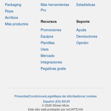
Packaging
Más herramientas
Estadísticas
Pro
Ropa
Acrílicos
Recursos
Soporte
Más productos
Promociones
Ayuda
Equipos
Devoluciones
Plantillas
Opinión
Usos
Mercado
Integraciones
Pegatinas gratis
Privacidad
Condiciones
Legal
Mapa del sitio
Gestionar cookies
Español
(
ES
)
€
EUR
© 2026 Sticker Mule
Este sitio está protegido por reCAPTCHA