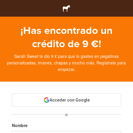
¡Has encontrado un
crédito de 9 €!
Sarah Sweet te dio 9 € para que lo gastes en pegatinas
personalizadas, imanes, chapas y mucho más. Regístrate para
empezar.
Acceder con Google
o
Nombre