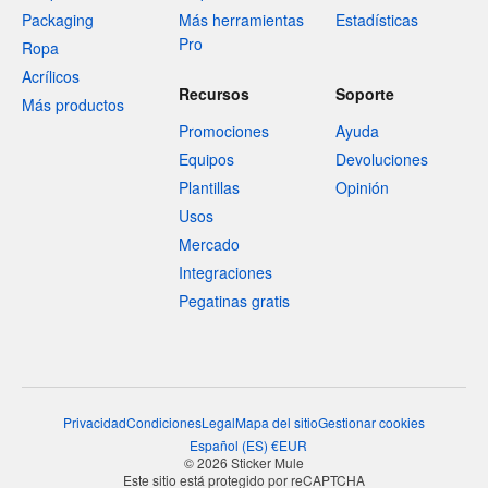
Packaging
Más herramientas
Estadísticas
Pro
Ropa
Acrílicos
Recursos
Soporte
Más productos
Promociones
Ayuda
Equipos
Devoluciones
Plantillas
Opinión
Usos
Mercado
Integraciones
Pegatinas gratis
Privacidad
Condiciones
Legal
Mapa del sitio
Gestionar cookies
Español
(
ES
)
€
EUR
© 2026 Sticker Mule
Este sitio está protegido por reCAPTCHA