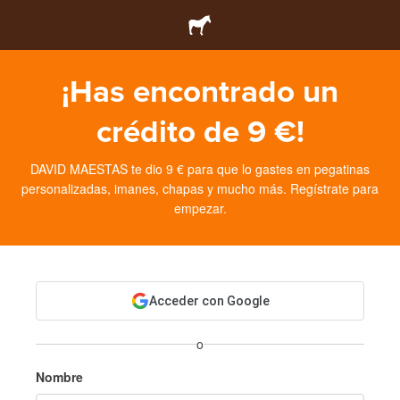
¡Has encontrado un
crédito de 9 €!
DAVID MAESTAS te dio 9 € para que lo gastes en pegatinas
personalizadas, imanes, chapas y mucho más. Regístrate para
empezar.
Acceder con Google
o
Nombre