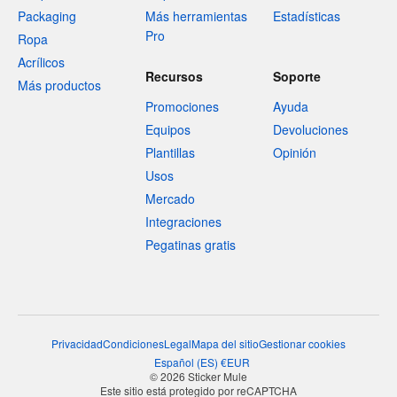
Packaging
Más herramientas
Estadísticas
Pro
Ropa
Acrílicos
Recursos
Soporte
Más productos
Promociones
Ayuda
Equipos
Devoluciones
Plantillas
Opinión
Usos
Mercado
Integraciones
Pegatinas gratis
Privacidad
Condiciones
Legal
Mapa del sitio
Gestionar cookies
Español
(
ES
)
€
EUR
© 2026 Sticker Mule
Este sitio está protegido por reCAPTCHA