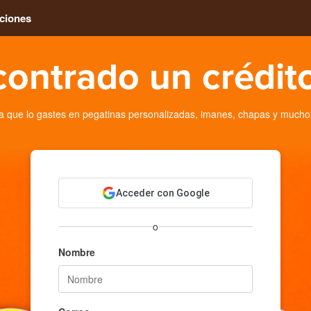
ciones
contrado un crédito
 que lo gastes en pegatinas personalizadas, imanes, chapas y mucho
Acceder con Google
o
Nombre