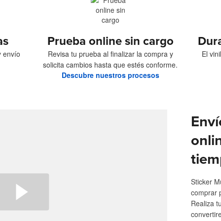
as
Prueba online sin cargo
Dur
y envío
Revisa tu prueba al finalizar la compra y
El vin
solicita cambios hasta que estés conforme.
Descubre nuestros procesos
Enví
onli
tiem
Sticker M
comprar 
Realiza t
convertir