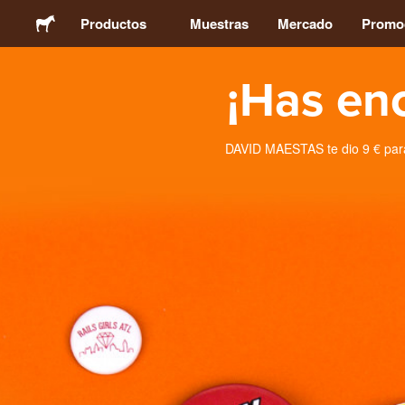
Productos
Muestras
Mercado
Promo
¡Has en
Pegatinas
Etiquetas
DAVID MAESTAS te dio 9 € para
Imanes
Chapas
Packaging
Ropa
Acrílicos