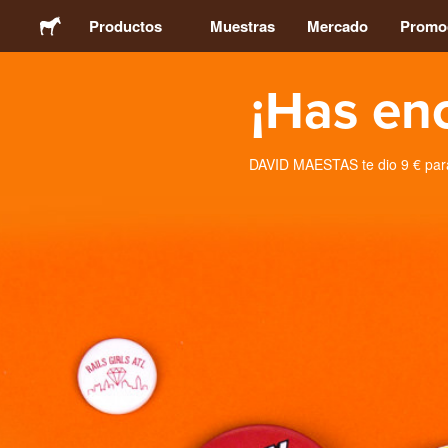
Productos
Muestras
Mercado
Promo
¡Has en
Pegatinas
Etiquetas
DAVID MAESTAS te dio 9 € para
Imanes
Chapas
Packaging
Ropa
Acrílicos