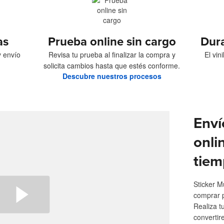
as
Prueba online sin cargo
Dur
y envío
Revisa tu prueba al finalizar la compra y
El vin
solicita cambios hasta que estés conforme.
Descubre nuestros procesos
Enví
onli
tiem
Sticker M
comprar 
Realiza t
convertir