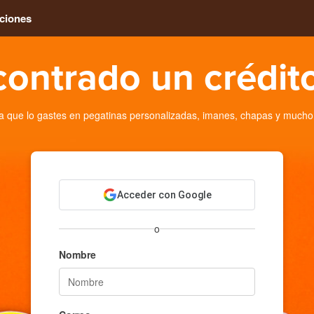
ciones
contrado un crédito
 que lo gastes en pegatinas personalizadas, imanes, chapas y mucho
Acceder con Google
o
Nombre