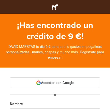
¡Has encontrado un
crédito de 9 €!
DAVID MAESTAS te dio 9 € para que lo gastes en pegatinas
personalizadas, imanes, chapas y mucho más. Regístrate para
empezar.
Acceder con Google
o
Nombre