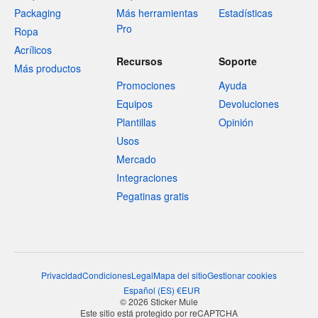
Packaging
Más herramientas
Estadísticas
Pro
Ropa
Acrílicos
Recursos
Soporte
Más productos
Promociones
Ayuda
Equipos
Devoluciones
Plantillas
Opinión
Usos
Mercado
Integraciones
Pegatinas gratis
Privacidad
Condiciones
Legal
Mapa del sitio
Gestionar cookies
Español
(
ES
)
€
EUR
© 2026 Sticker Mule
Este sitio está protegido por reCAPTCHA