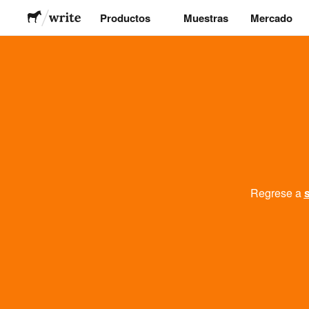
Productos
Muestras
Mercado
Pegatinas
Etiquetas
Imanes
Chapas
Regrese a
Packaging
Ropa
Acrílicos