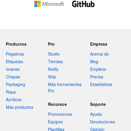
Productos
Pro
Empresa
Pegatinas
Studio
Acerca de
Etiquetas
Tiendas
Blog
Imanes
Notify
Empleos
Chapas
Ship
Prensa
Packaging
Más herramientas
Estadísticas
Pro
Ropa
Acrílicos
Recursos
Soporte
Más productos
Promociones
Ayuda
Equipos
Devoluciones
Plantillas
Opinión