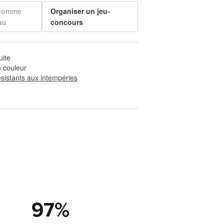
 comme
Organiser un jeu-
au
concours
uite
 couleur
ésistants aux intempéries
97
%