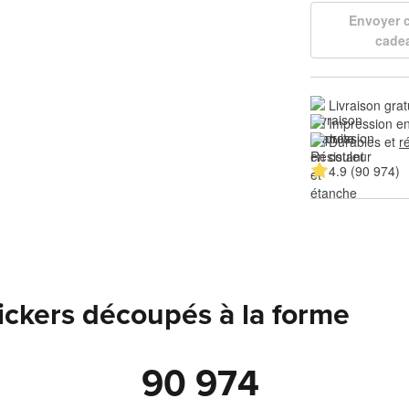
Envoyer
cade
Livraison grat
Impression en
Durables et 
r
4.9 (90 974)
tickers découpés à la forme
90 974