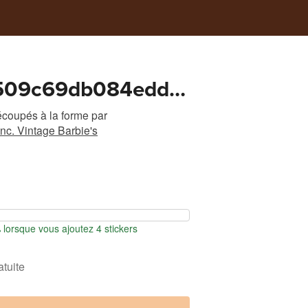
509c69db084edd4
4512d
écoupés à la forme
par
nc. Vintage Barbie's
orsque vous ajoutez 4 stickers
atuite