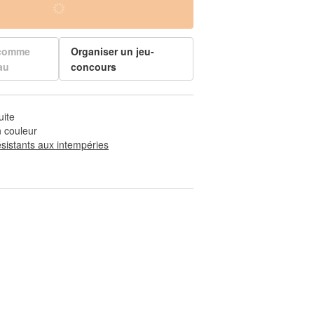
 comme
Organiser un jeu-
au
concours
uite
 couleur
ésistants aux intempéries