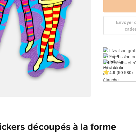
Envoyer
cade
Livraison grat
Impression en
Durables et 
r
4.9 (90 980)
tickers découpés à la forme