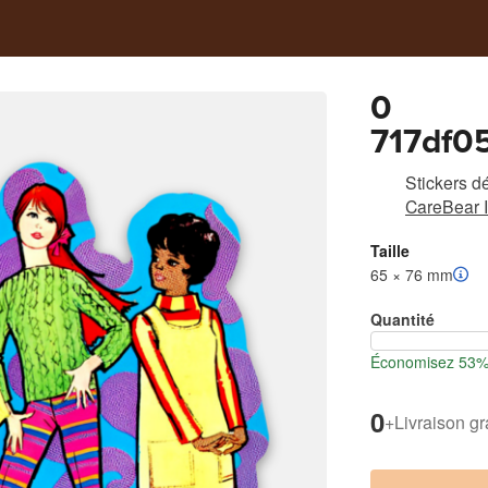
0
717df0
7232fd
Stickers d
CareBear I
Taille
65 × 76 mm
Quantité
Économisez 53% l
0
+
Livraison gr