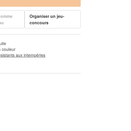
 comme
Organiser un jeu-
au
concours
uite
 couleur
ésistants aux intempéries