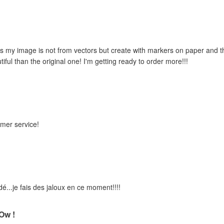
 as my image is not from vectors but create with markers on paper and the
iful than the original one! I'm getting ready to order more!!!
omer service!
..je fais des jaloux en ce moment!!!!
w !