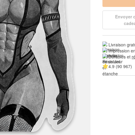
Envoyer
cade
Livraison grat
Impression en
Durables et 
r
4.9 (90 967)