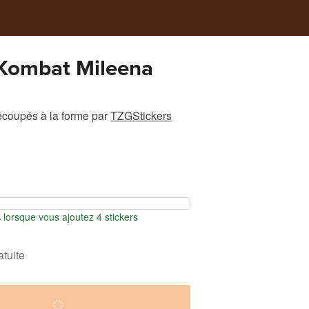
 Kombat Mileena
écoupés à la forme
par
TZGStickers
orsque vous ajoutez 4 stickers
atuite