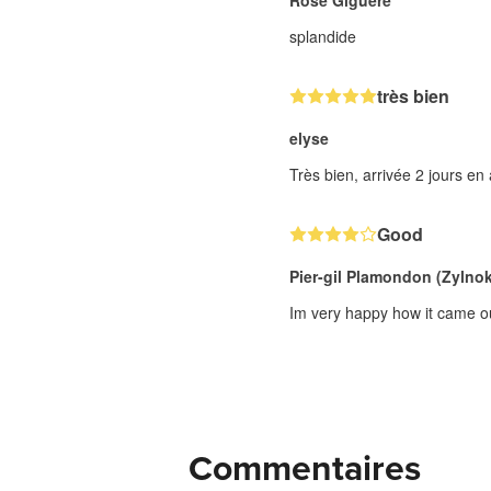
Rose Giguere
splandide
très bien
elyse
Très bien, arrivée 2 jours en 
Good
Pier-gil Plamondon (Zylnok
Im very happy how it came out
Commentaires