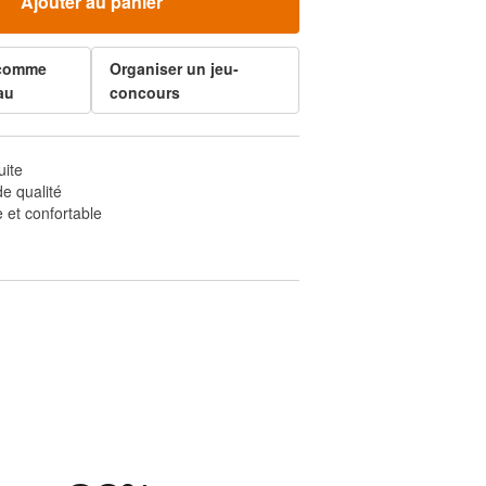
Ajouter au panier
 comme
Organiser un jeu-
au
concours
uite
e qualité
 et confortable