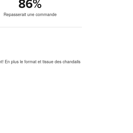
86
%
Repasserait une commande
nt! En plus le format et tissue des chandails