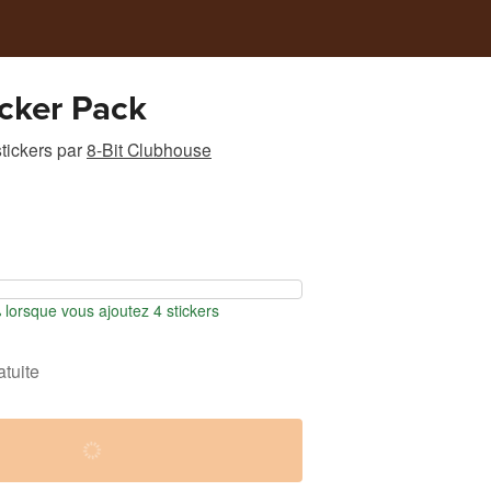
icker Pack
tickers
par
8-Bit Clubhouse
orsque vous ajoutez 4 stickers
atuite