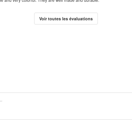
ue and very colorful. They are well made and durable.
Voir toutes les évaluations