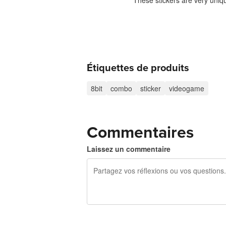
These stickers are very uniq
Étiquettes de produits
8bit
combo
sticker
videogame
Commentaires
Laissez un commentaire
240 caractères restants