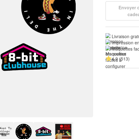
Envoyer
cade
Livraison grat
Impression en
Maquettes fac
4.9 (513)