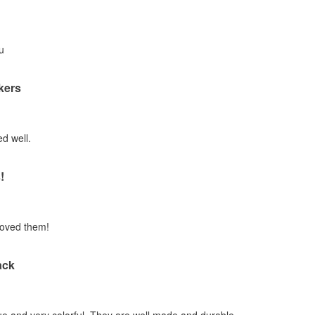
u
ckers
d well.
!
loved them!
ack