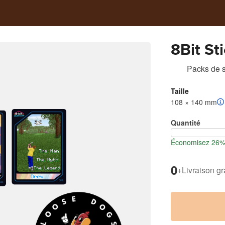
8Bit St
Packs de s
Taille
108 × 140 mm
Quantité
Économisez 26% l
0
+
Livraison gr