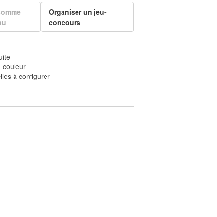
 comme
Organiser un jeu-
au
concours
uite
 couleur
iles à configurer