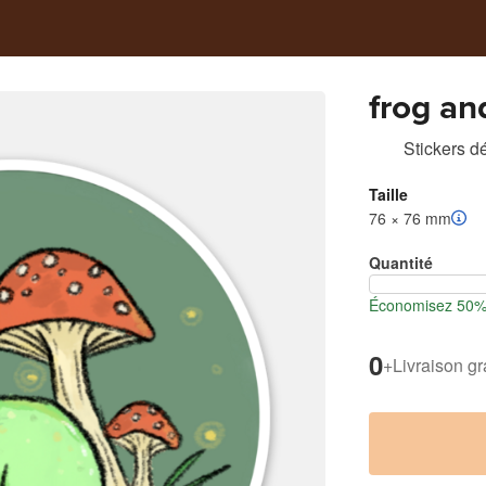
frog a
Stickers d
Taille
76 × 76 mm
Quantité
Économisez 50% l
0
+
Livraison gr