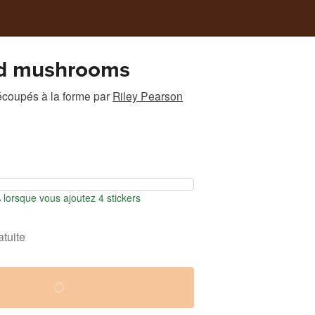
nd mushrooms
écoupés à la forme
par
Riley Pearson
orsque vous ajoutez 4 stickers
atuite