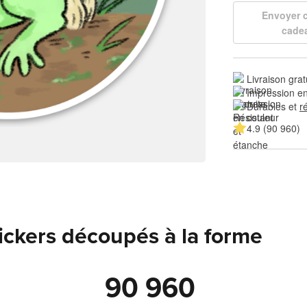
Envoyer
cade
Livraison grat
Impression en
Durables et 
r
4.9 (90 960)
tickers découpés à la forme
90 960