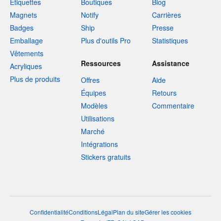
Étiquettes
Boutiques
Blog
Magnets
Notify
Carrières
Badges
Ship
Presse
Emballage
Plus d'outils Pro
Statistiques
Vêtements
Ressources
Assistance
Acryliques
Plus de produits
Offres
Aide
Équipes
Retours
Modèles
Commentaire
Utilisations
Marché
Intégrations
Stickers gratuits
Confidentialité
Conditions
Légal
Plan du site
Gérer les cookies