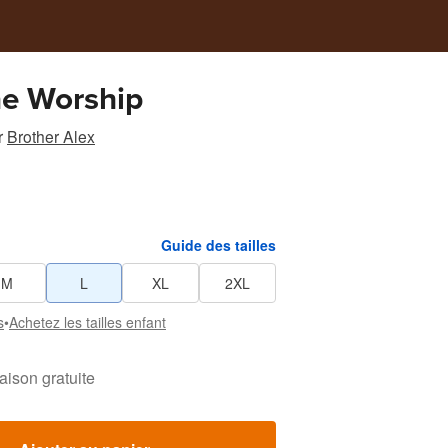
ne Worship
r
Brother Alex
Guide des tailles
M
L
XL
2XL
s
•
Achetez les tailles enfant
raison gratuite