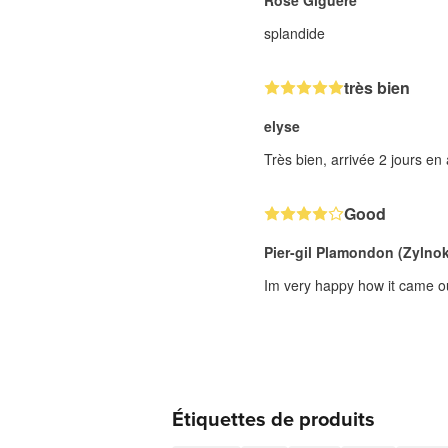
Rose Giguere
splandide
très bien
elyse
Très bien, arrivée 2 jours en 
Good
Pier-gil Plamondon (Zylnok
Im very happy how it came out
Étiquettes de produits