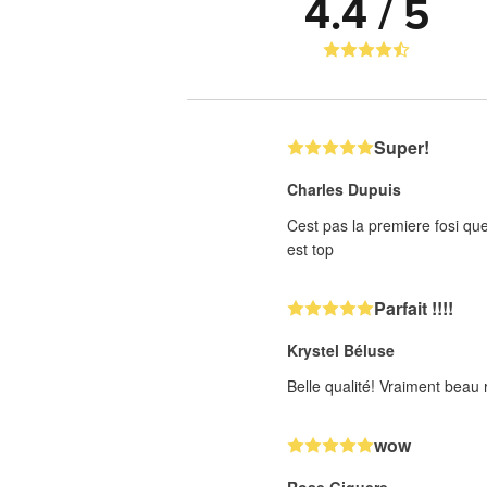
4.4 / 5
Super!
Charles Dupuis
Cest pas la premiere fosi que 
est top
Parfait !!!!
Krystel Béluse
Belle qualité! Vraiment beau r
wow