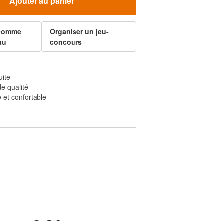
Ajouter au panier
 comme
Organiser un jeu-
au
concours
uite
e qualité
 et confortable