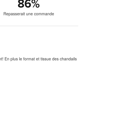
86
%
Repasserait une commande
nt! En plus le format et tissue des chandails